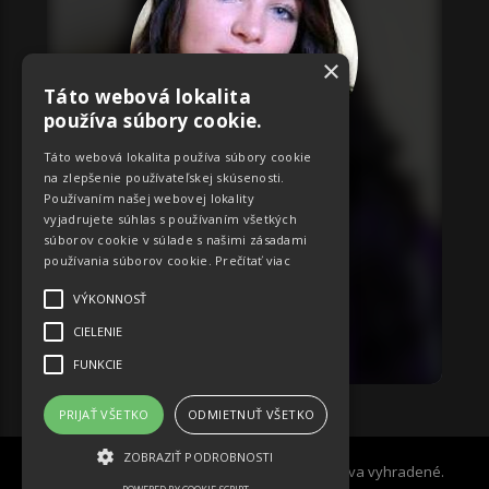
×
Táto webová lokalita
používa súbory cookie.
Táto webová lokalita používa súbory cookie
na zlepšenie používateľskej skúsenosti.
ID:
920
Používaním našej webovej lokality
Monika
vyjadrujete súhlas s používaním všetkých
súborov cookie v súlade s našimi zásadami
Miery:
85-60-85
používania súborov cookie.
Prečítať viac
Nitrianský
VÝKONNOSŤ
CIELENIE
OBJEDNAŤ
FUNKCIE
PRIJAŤ VŠETKO
ODMIETNUŤ VŠETKO
ZOBRAZIŤ PODROBNOSTI
© 2006-2026 České modelky s.r.o. - Všetky práva vyhradené.