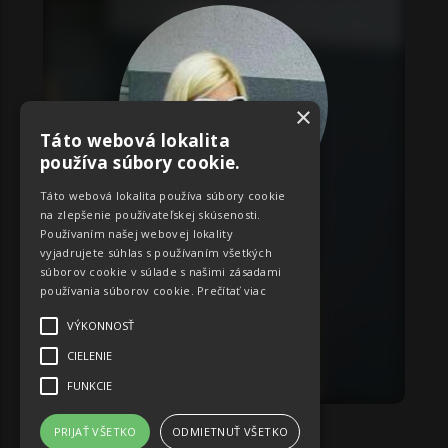
×
Táto webová lokalita
používa súbory cookie.
Táto webová lokalita používa súbory cookie
na zlepšenie používateľskej skúsenosti.
ID:
2800
Používaním našej webovej lokality
Denisa
vyjadrujete súhlas s používaním všetkých
súborov cookie v súlade s našimi zásadami
Miery:
70-62-85
používania súborov cookie.
Prečítať viac
Banskobystrický
VÝKONNOSŤ
CIELENIE
OBJEDNAŤ
FUNKCIE
PRIJAŤ VŠETKO
ODMIETNUŤ VŠETKO