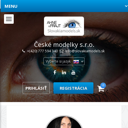
České modelky s.r.o.
+(420) 777 594 340
info@slovakiamodels.sk
Vyberte si jazyk
0
PRIHLÁSIŤ
REGISTRÁCIA