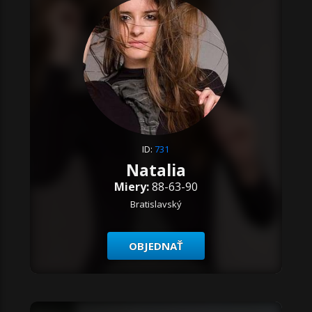
ID:
731
Natalia
Miery:
88-63-90
Bratislavský
OBJEDNAŤ