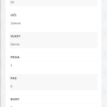
50
OČI:
Zelené
VLASY:
čierne
PRSIA:
3
PAS:
0
BOKY: