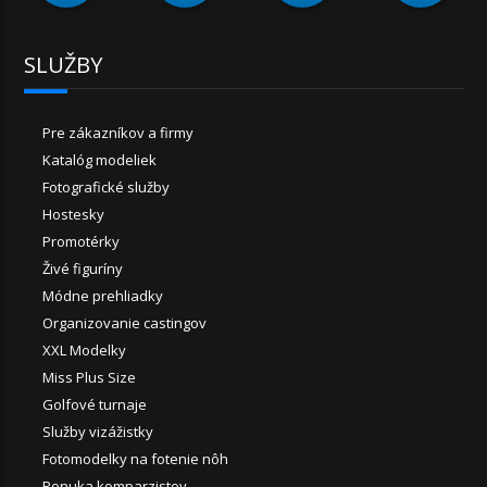
SLUŽBY
Pre zákazníkov a firmy
Katalóg modeliek
Fotografické služby
Hostesky
Promotérky
Živé figuríny
Módne prehliadky
Organizovanie castingov
XXL Modelky
Miss Plus Size
Golfové turnaje
Služby vizážistky
Fotomodelky na fotenie nôh
Ponuka komparzistov