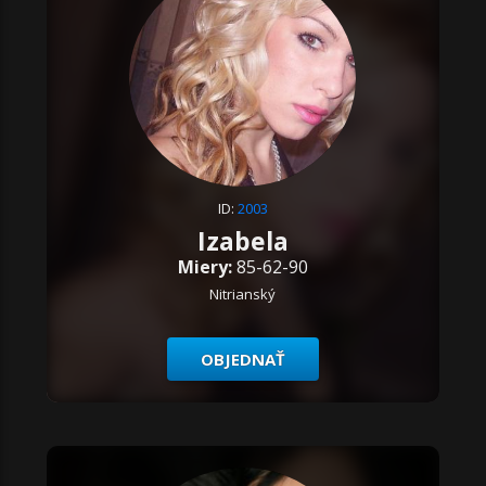
ID:
2003
Izabela
Miery:
85-62-90
Nitrianský
OBJEDNAŤ