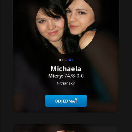
ID:
2346
Michaela
Miery:
7478-0-0
Nitrianský
OBJEDNAŤ