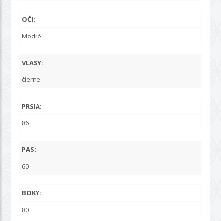
OČI:
Modré
VLASY:
čierne
PRSIA:
86
PAS:
60
BOKY:
80