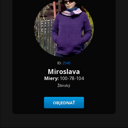
ID:
2545
Miroslava
Miery:
100-78-104
Žilinský
OBJEDNAŤ