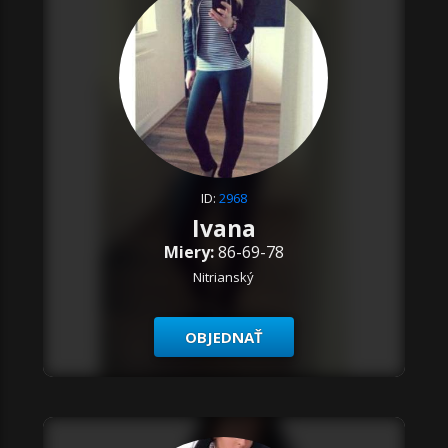
ID:
2968
Ivana
Miery:
86-69-78
Nitrianský
OBJEDNAŤ