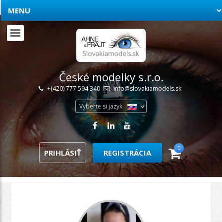
České modelky s.r.o.
+(420) 777 594 340
info@slovakiamodels.sk
Vyberte si jazyk
0
PRIHLÁSIŤ
REGISTRÁCIA