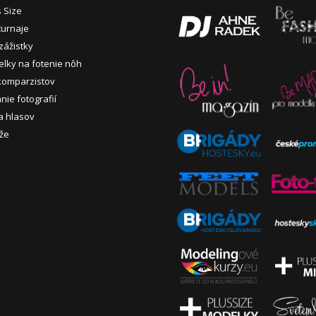
s Size
turnaje
zážistky
lky na fotenie nôh
komparzistov
nie fotografií
a hlasov
že