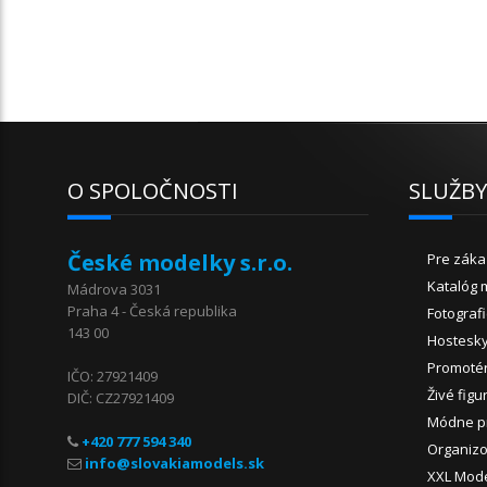
O SPOLOČNOSTI
SLUŽB
České modelky s.r.o.
Pre záka
Katalóg 
Mádrova 3031
Praha 4 - Česká republika
Fotograf
143 00
Hostesk
Promoté
IČO: 27921409
Živé figu
DIČ: CZ27921409
Módne p
+420 777 594 340
Organizo
XXL Mod