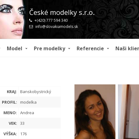
České modelky s.r.o.
+(420) 777 594 340
info@slovakiamodels.sk
Model
Pre modelky
Referencie
Naši klie
KRAJ:
Banskobystrický
PROFIL:
modelka
MENO:
Andrea
VEK:
33
VÝŠKA:
176