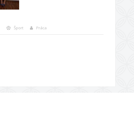
Šport
Práca