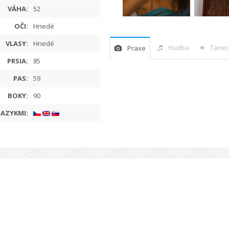
VÁHA:
52
OČI:
Hnedé
VLASY:
Hnedé
Hudba
Tanec
Praxe
PRSIA:
85
PAS:
59
BOKY:
90
JAZYKMI: