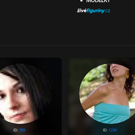
ID:
789
ID:
1286