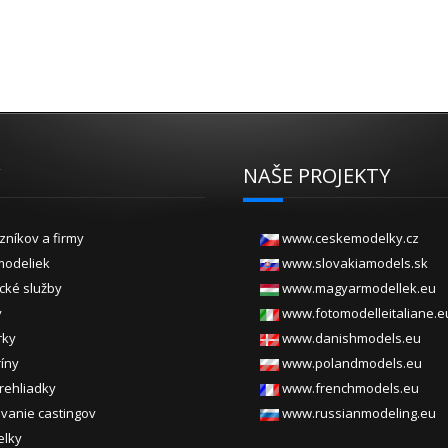
Y
NAŠE PROJEKTY
zníkov a firmy
www.ceskemodelky.cz
modeliek
www.slovakiamodels.sk
ické služby
www.magyarmodellek.eu
y
www.fotomodelleitaliane.e
rky
www.danishmodels.eu
ríny
www.polandmodels.eu
rehliadky
www.frenchmodels.eu
vanie castingov
www.russianmodeling.eu
elky