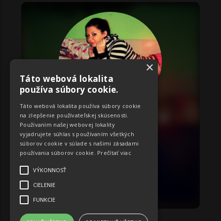
×
Táto webová lokalita
používa súbory cookie.
Táto webová lokalita používa súbory cookie
na zlepšenie používateľskej skúsenosti.
ID:
2292
Používaním našej webovej lokality
Monika
vyjadrujete súhlas s používaním všetkých
súborov cookie v súlade s našimi zásadami
Miery:
60-72-64
používania súborov cookie.
Prečítať viac
Bratislavský
VÝKONNOSŤ
CIELENIE
OBJEDNAŤ
FUNKCIE