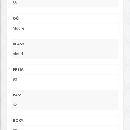
55
OČI:
Modré
VLASY:
blond
PRSIA:
90
PAS:
62
BOKY: