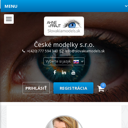
České modelky s.r.o.
+(420) 777 594 340
info@slovakiamodels.sk
Vyberte si jazyk
0
PRIHLÁSIŤ
REGISTRÁCIA