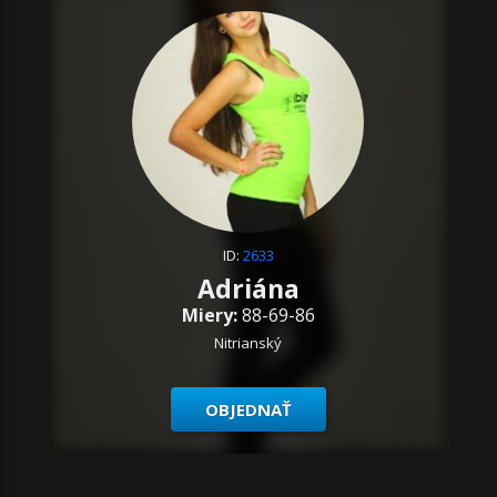
ID:
2633
Adriána
Miery:
88-69-86
Nitrianský
OBJEDNAŤ