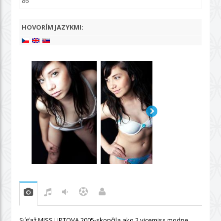
86
HOVORÍM JAZYKMI:
Súťaž MISS LIPTOVA 2005-skončila ako 2.vicemiss,modne