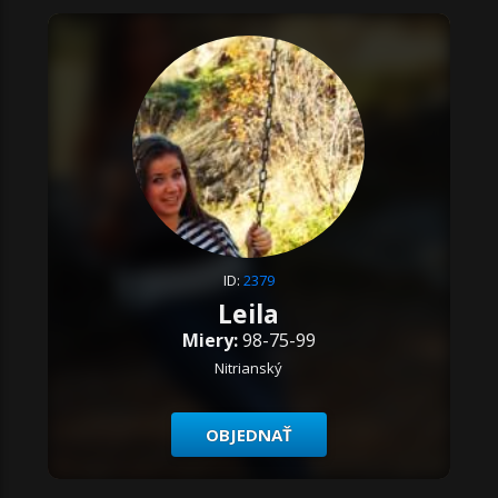
ID:
2379
Leila
Miery:
98-75-99
Nitrianský
OBJEDNAŤ