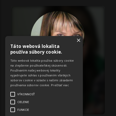
×
Táto webová lokalita
používa súbory cookie.
Táto webová lokalita používa súbory cookie
na zlepšenie používateľskej skúsenosti.
ID:
1011
Používaním našej webovej lokality
Dana
vyjadrujete súhlas s používaním všetkých
súborov cookie v súlade s našimi zásadami
Miery:
92-71-92
používania súborov cookie.
Prečítať viac
Trenčianský
VÝKONNOSŤ
CIELENIE
OBJEDNAŤ
FUNKCIE