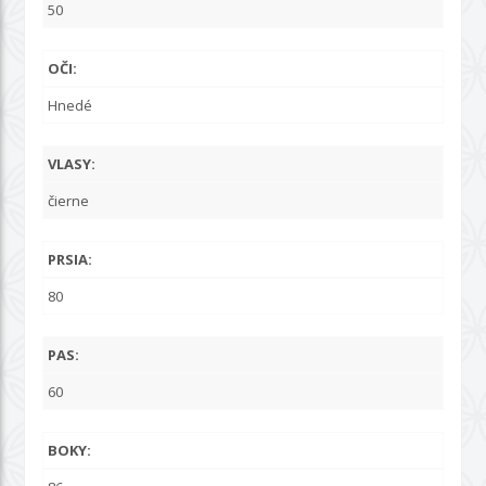
50
OČI:
Hnedé
VLASY:
čierne
PRSIA:
80
PAS:
60
BOKY: