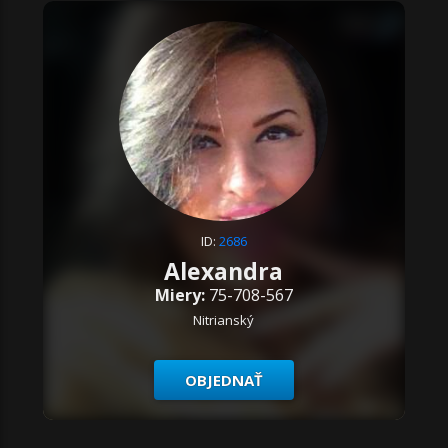
ID:
2686
Alexandra
Miery:
75-708-567
Nitrianský
OBJEDNAŤ