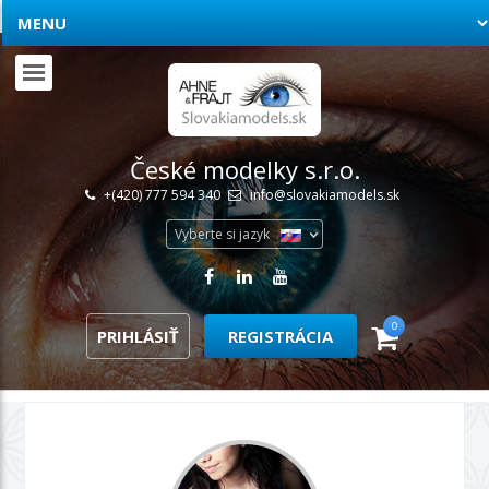
České modelky s.r.o.
+(420) 777 594 340
info@slovakiamodels.sk
Vyberte si jazyk
0
PRIHLÁSIŤ
REGISTRÁCIA